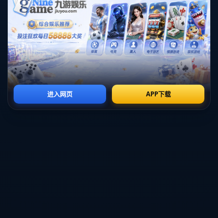
一个典型的例子便是球队本赛季对阵布莱顿的比赛。在主场0:3落败
后，不少媒体和球迷将矛头指向缺乏激情和斗志的球员群体。在这
场沉重的失利后，曼联的内外对比尤其突出——对手的执行力和纪
律性成为他们崛起的关键，而曼联却依然未找到清晰的战术定位。