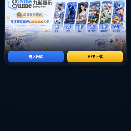
### **辛纳崛起：新星的光芒不容忽视**
在众多备受瞩目的比赛中，**意大利新星辛纳**的表现同样不容忽
视。这位生于2001年的年轻选手近年来状态逐步提升，每一次出场
都能感受到他的技术成熟度在进步。本届澳网首战，辛纳用稳定的
发球和坚实的底线进攻拿下胜利，显示了他对场上局势的出色掌控
能力。
专家指出，辛纳的成长轨迹与当年的焦科维奇有很大相似之处。从
教练团队到个人打法，他都具备成为网坛新一代领军人物的潜质。
本次澳网或许只是他在职业网坛确立地位的开端。
---
### **中外网球选手的比较与思考**