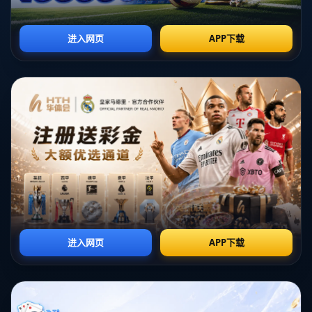
本輪比賽的技術數據同樣充滿看點。根據數據統計，本輪中超聯賽
共打入18粒進球，平均每場進球數2.25，進攻效率頗高。其中，有
三場比賽在**“定位球”策略**中取得進球，充分顯示了球隊的戰術
意識和臨場應變能力。
另外，值得一提的是，積極的高位壓迫成為本輪比賽中的突出戰術
表現。例如，在成都蓉城迎戰深圳隊的比賽中，成都蓉城的球員頻
頻利用對手失誤組織快速進攻，最終以3:1拿下比賽。**“高位壓迫”
成功率達到了65%**，這在過往賽季中是一個不常見的數值，也反
映了教練對戰術的敏銳把控。