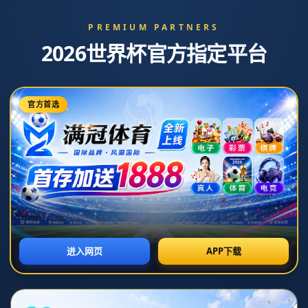
新闻中心
当前位置：
首页
>
新闻中心
中超聯賽第17輪比賽集錦.
2026-07-07T21:28:33+08:00
**中超聯賽第17輪比賽集錦：競爭白熱化，精彩瞬間撼動球迷心弦
**
足球是一項令人熱血沸騰的運動，每一輪比賽都包含著無數挑戰與
期待。**在2023賽季的中超聯賽第17輪，賽場上火花四濺，不僅讓
球迷感到熱血澎湃，也宣告了聯賽進入了關鍵時刻。**本輪比賽不
乏經典瞬間和澎湃場面，讓我們一起回顧並解析一些關鍵細節與重