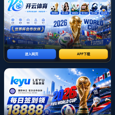
要變數。
### **焦點對決：榜首大戰成為關注焦點**
中超聯賽的競爭愈演愈烈，本輪的焦點無疑是榜首兩強的激烈對
決。**北京國安與上海海港的碰撞**堪稱本輪的巔峰對決。雙方均
以強悍的進攻能力著稱，而這場比賽也如預期般充滿戲劇性——從
中場的細膩配合到門將的數次精彩撲救，讓人看得目不轉睛。
比賽進行至第68分鐘時，上海海港通過一次極具威脅的反擊，由外
援前鋒打入了一記**世界波**，成功將比分拉至2:1。而北京國安則
在最後關頭憑藉一次**精妙的任意球破門**，將比分定格在2:2。這
場比賽不僅展示了雙方球隊的進攻實力，也強調了團隊協作在關鍵
時刻的重要性。
### **黑馬崛起：新勢力給傳統強隊帶來壓力**
除了榜首大戰，本輪比賽的另一大亮點是黑馬球隊的表現。山東泰
山迎戰廣州城的比賽，讓球迷嗅到了一絲**令人振奮的“冷門”味道*
*。山東泰山的年輕陣容以敏捷的跑動和快速的反擊徹底攪亂了對手
的防線。
比賽的第55分鐘時，山東泰山隊的小將利用禁區內一次**機警的盯
防失誤**搶下關鍵球，攻入制勝一球。這次進球也讓山東泰山一舉
以1:0擊敗了實力明顯占優的廣州城。這支新勢力正在用自己的拼搏
精神和穩定表現，向中超傳統豪門發起挑戰。
### **技術分析：數據解讀球場細微變化**