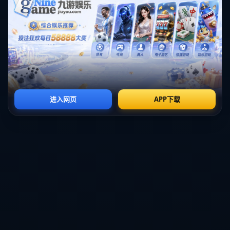
能表现**使得阿森纳在面对强敌时更加游刃有余。哈弗茨的到来为
阿森纳注入了新的活力，他的多面性和适应能力让球队在战术上有
了更多的选择。
**案例分析：哈弗茨的影响力**
在过去的几场比赛中，哈弗茨的表现一直稳定且出色。他的进球和
助攻数据不断攀升，成为阿森纳进攻体系中的重要一环。通过对比
他在不同比赛中的表现，可以看出哈弗茨在关键时刻总能挺身而
出，为球队带来胜利。这种**关键先生**的角色让他在球迷心中占
据了重要位置。
**总结**