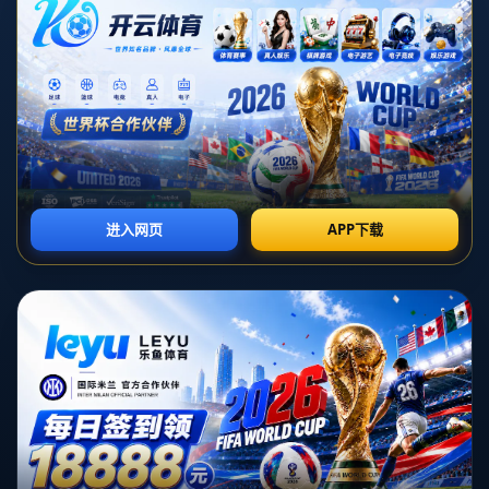
火箭与骑士的对决无疑是赛事的焦点之一。骑士作为东部一支极具
潜力的球队，近年来表现稳步上升。然而，面对势头正旺的火箭，
他们此役未能阻止对手连续第五场胜利。这场比赛中，**杰伦·格林
**是场上的绝对主角，他以精准的投篮和顽强的防守彻底压制了骑
士队的进攻。格林在本场比赛不仅拿下26分，还有效利用身高和弹
跳优势抢到11个关键篮板球，使火箭在篮板方面占据了主动。
值得一提的是，火箭能够取得五连胜，不仅仅依赖于格林的个体闪
耀。他们当中的每一名球员都在战术执行上做到完美无缺，尤其是
防守端，集合团队力量不断施压对手，使骑士的进攻体系难以展