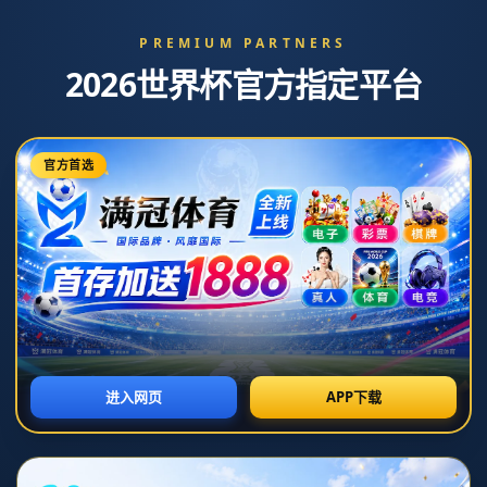
新闻中心
当前位置：
首页
>
新闻中心
格林26+11火箭力克骑士5连胜 鹈鹕大胜开拓者
2026-07-07T21:28:33+08:00
**NBA赛场风云再起：火箭强势击退骑士，鹈鹕横扫开拓者**
在最新一轮的NBA比赛中，*休斯顿火箭*和*新奥尔良鹈鹕*双双展
现出强大的实力，分别战胜了各自对手。这一晚，**格林**以26分
和11个篮板的精彩表现，帮助火箭取得五连胜。而鹈鹕则凭借出色
的团队协作，大胜开拓者。这些非凡表现不仅让球迷们惊叹，也为
球队在赛季中的竞争力和信心加码。