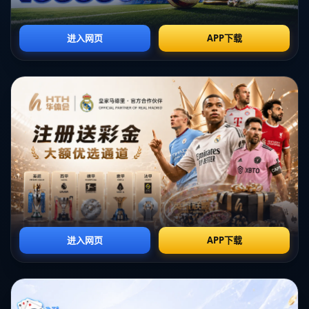
开。*教练组*在球员配合和战术布置上也展现出细致入微的功力，
为这支年轻球队赢得了更多经验和信任。
与此同时，**新奥尔良鹈鹕**迎战*波特兰开拓者*的比赛中继续高
歌猛进，最终以大比分优势拿下比赛胜利。鹈鹕凭借全面的得分能
力和坚定的防守策略，早早取得领先并将优势一路保持到比赛结
束。值得注意的是，鹈鹕的*防守效率*一度成为赛场焦点，他们用
高压防守与快速反击不断打破开拓者的节奏，展示出一支成熟球队
的韧性和智慧。
勇猛的表现伴随着出色的数据支持。根据赛后数据分析，鹈鹕在篮
板、盖帽以及助攻等多个数据上都对开拓者形成了压制，这与他们
整体良好的*战术执行能力*和*球员个人发挥*密不可分。通过激发
球员潜力和精细化的战术布局，鹈鹕在本赛季中已迅速崛起为不容
小觑的力量。
总而言之，此次火箭与鹈鹕的胜利不仅让球队夺取荣耀，更激励了
其他球队锐意进取。**比赛场上瞬息万变，成功的关键在于球员和
团队能否在每一个细节做到极致**。对于广大篮球迷而言，这些比
赛展现的不仅仅是球员的技术和体能，更是一种团队合作、智慧与
意志力的完美结合。篮球世界中，新的传奇故事总是在不断书写，
精彩不断，无疑让人充满期待。