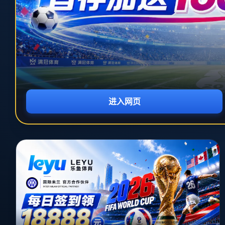
在刚刚结束的篮球世界杯小组赛中，中国男篮以59：72
国篮球现状的深思。本文将深入分析这场比赛的关键因素
**比赛回顾：失利的关键因素**
在这场对阵委内瑞拉的比赛中，中国队在开局阶段表现尚可，
队凭借其**出色的团队配合**和**精准的外线投射**
多次失误。此外，篮板球的争夺上也明显处于劣势，这使
**中国篮球的现状与挑战**