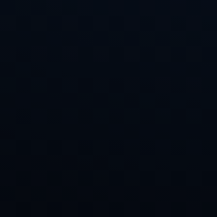
总之，中国男篮在本届世界杯上的失利并非偶然，而是多
场上重现辉煌。
关于我们
联系我
地址
本网站专注于手工艺品的分享与交易，用户
县新
可以在这里展示自己的创意作品，找到志同
道合的艺术家与爱好者。我们提供丰富的手
电话：
工艺品展示和在线商店，帮助用户将自己的
手机：
作品推向市场。平台上还有手工艺教程与技
巧分享，促进用户之间的学习与交流。我们
传真：
的目标是推动手工艺的发展与传承，让更多