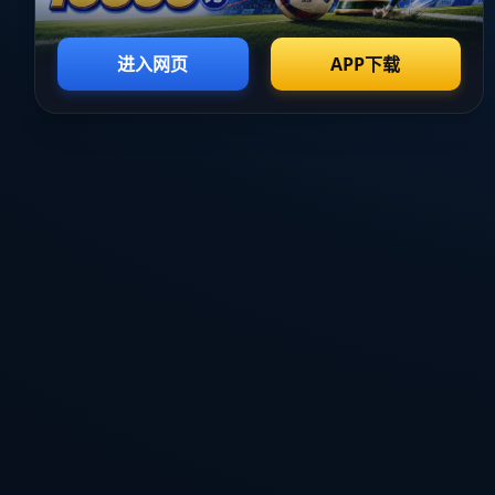
中国男篮近年来在国际赛场上的表现一直不尽如人意。**青训
发展的主要因素。尽管CBA联赛的水平逐年提高，但与世
**案例分析：他山之石可以攻玉**
以**西班牙篮球**为例，该国通过完善的青训体系和科