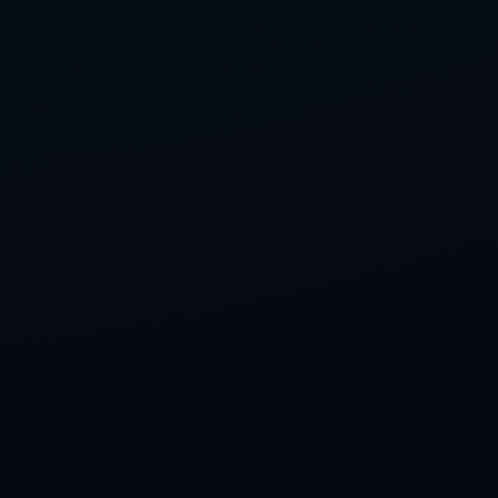
来的国际赛
扫描二维码