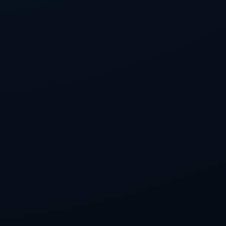
的锻炼机
经验。