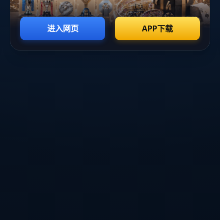
体系不完善**、**球员个人能力不足**以及**战术执行力欠缺**是制
界顶级篮球强国相比，仍存在较大差距。
学的球员培养模式，逐步崛起为世界篮球强国。西班牙注重从小培养球员的