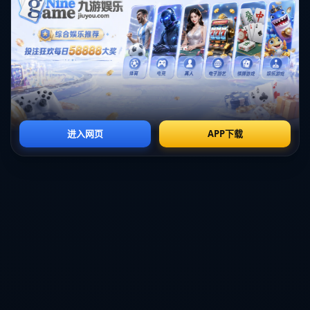
由此可见，巴萨在传控上看似占优，但刺穿赫塔菲防线的能力明显
不足。
### 西甲格局的思考
这场平局不仅是本轮联赛的一场焦点战，同时对整个西甲格局也存
在潜在影响。在皇马、马竞逐渐追赶的情况下，巴塞罗那一旦频频
丢分，积分榜上的压力将迅速加剧。本赛季的西甲呈现出传统豪门
稳定性不足、中下游球队偶尔爆冷的特点，这或许也是为何巴萨战
平赫塔菲的结果更具话题性的原因之一。
从这场比赛综合来看，不难发现，西甲已经不再是强队“稳步前行”
的联赛，而是每支球队都在为求生存而战。巴塞罗那如果想要重新
夺回统治地位，势必要更加注重战术调整以及阵容深度的开发。