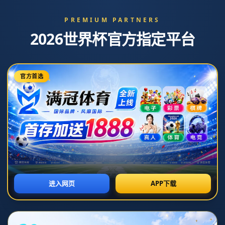
新闻中心
当前位置：
首页
>
新闻中心
足球——西甲：巴塞罗那战平赫塔菲.
2026-07-07T21:28:33+08:00
**足球——西甲：巴塞罗那战平赫塔菲**
在刚刚结束的西甲联赛中，一场备受瞩目的比赛给予了球迷们无限
的讨论空间。**巴塞罗那与赫塔菲**的较量以平局告终，这一结果
不仅让球迷略显失望，也引发了关于本赛季西甲格局的热议。作为
联赛中传统强队之一，巴塞罗那没能拿下排名中游的赫塔菲，显得
颇为遗憾。那么，这场比赛究竟透露出了什么信号呢？