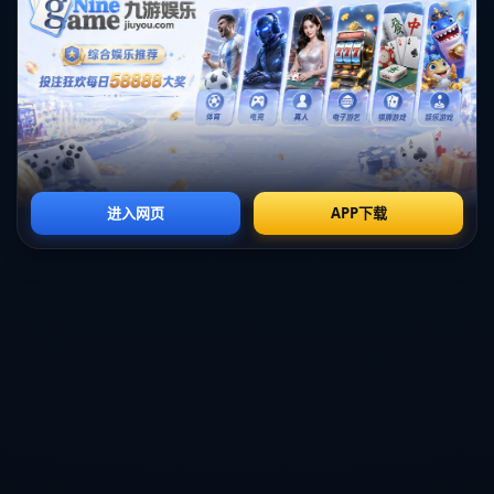
以顽强拼搏的态度和完美执行的战术最终逆转取胜。这一案例不仅
展示了波斯波的实力，也证明了良好的心理准备和战略调整在关键
时刻的巨大作用。
**总结与展望**