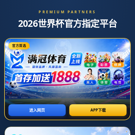
新闻中心
当前位置：
首页
>
新闻中心
亚冠精英赛前瞻：生死战！中立场地对决，波斯波.
2026-07-07T21:28:33+08:00
**亚冠精英赛前瞻：生死战！中立场地对决，波斯波**