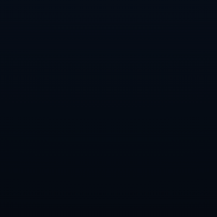
26分**的得分打破了超大O在国王队历史上的记录，标志着一个新时代的
影响。随着未来季后赛的进展，我们期待福克斯继续带领国王队创造更多
们
快捷链接
网站首页
：四川省阿坝藏族羌族自治州小金
桥乡
公司简介
0371-9552645
产品中心
18252672994
新闻动态