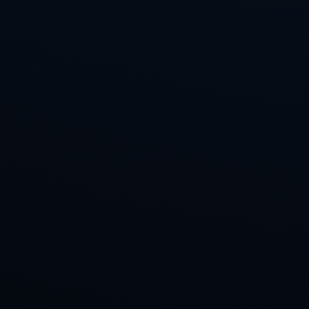
### 结论
德阿龙·福克斯以其在季后赛中的卓越表现，成功地以**1
斯的成功不仅在于其个人技能，更在于他对团队的贡献与
间。
关于我们
联系我
地址
本网站专注于手工艺品的分享与交易，用户
县新
可以在这里展示自己的创意作品，找到志同
道合的艺术家与爱好者。我们提供丰富的手
电话：
工艺品展示和在线商店，帮助用户将自己的
手机：
作品推向市场。平台上还有手工艺教程与技