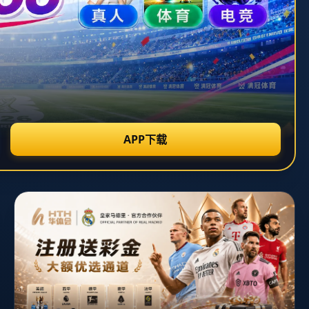
时刻。作为国王队的核心，他的得分能力和比赛掌控力使得球队在季后赛
在场上的全力以赴和对胜利的渴望。在对阵对手的几场焦灼战斗中，他不
队取得关键胜利。
得分，他在防守端的努力和对团队的支持同样不可忽视。他的积极跑动和
rtson）曾在球队历史上拥有难以超越的季后赛得分记录。而福克斯的突破显然
迷热烈的讨论。这一成绩不仅是对福克斯个人能力的认可，也让人们对国
着季后赛的深入，他无疑将带领队友们继续奋勇向前，挑战更高的目标。
多人开始讨论他的潜能以及他未来是否能在联盟中继续发光发热。