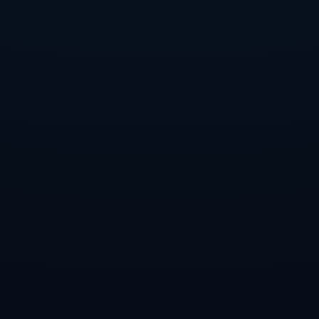
关键时刻出手命中，将比分反超，这不仅提升了场上的气氛，也坚定了队友
现。可以说，他的个人表现不仅在数据上反映出来，也在球队的胜负中展
距离投篮，为球队创造了多次得分机会，这样的能力使他与其他球员的配
耀，更是整个团队的胜利。