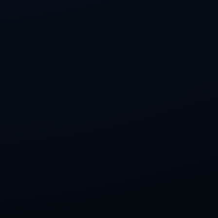
开始。福克
的传奇瞬
扫描二维码