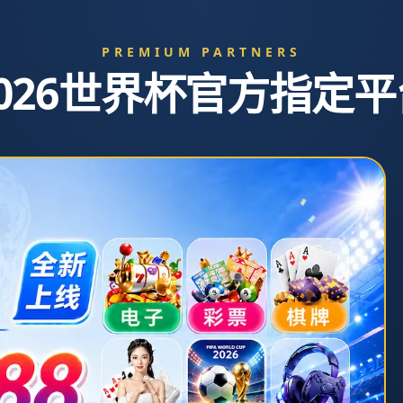
huoshuobi.com
网站首页
赛合砍126分 超大O成队史第一
2026-07-07T21:28:33+08:00
们印象深刻。近期，萨克拉门托国王队的德阿龙·福克斯（De'Aaron F
**126分**，成为队史季后赛得分最高的球员。在这一辉煌成就的背
大潜力。