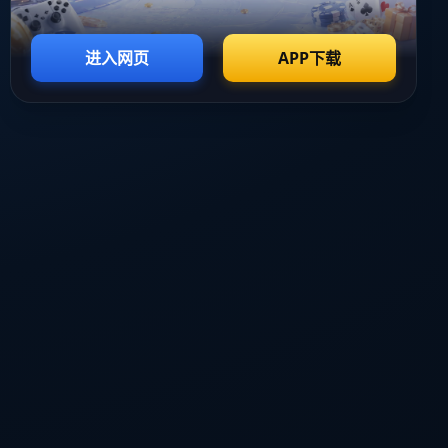
篇章.
2026-08-09
为主，但皇