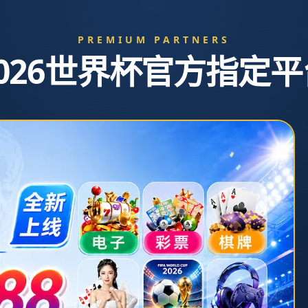
huoshuobi.com
网站首页
被淘汰，2队提前晋级 皇马基本.
2026-07-07T21:28:33+08:00
定出线
悬念与看点。在最新一轮比赛结束后，一个清晰的格局浮现：**9支球队
晋级**，再一次展现了顶级豪门的稳定性和深厚底蕴。本文将为您梳理本轮