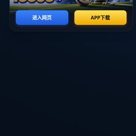
#### **关键一战扭转格局**
值得一提的是，皇马的攻坚能力让他们在与更强对手交锋
马依然能够凭借中后场的流畅组织完成绝杀。这场胜利不仅
---