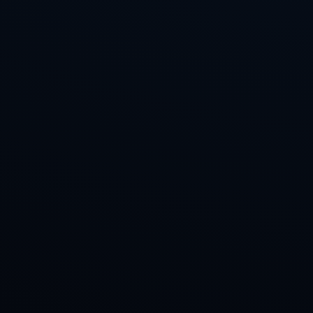
大夺冠热门。此外，阵容深度让瓜迪奥拉在不同赛事中游刃
---
*欧冠小组赛总是异彩纷呈，每一轮比赛都仿佛一个充满悬
淘汰赛阶段的到来。而对于皇家马德里来说，接下来的比赛
关于我们
联系我
地址
本网站专注于手工艺品的分享与交易，用户
县新
可以在这里展示自己的创意作品，找到志同
道合的艺术家与爱好者。我们提供丰富的手
电话：
工艺品展示和在线商店，帮助用户将自己的
手机：
作品推向市场。平台上还有手工艺教程与技
巧分享，促进用户之间的学习与交流。我们
传真：
的目标是推动手工艺的发展与传承，让更多
邮箱
人欣赏和参与手工艺术。