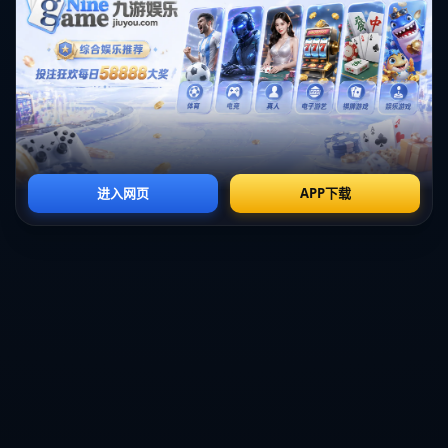
足球如人生，充满了挑战与机遇。斯坦丘在欧洲杯上的**耀眼表现*
*令人欣喜，而他对中国球迷的感谢和对武汉三镇的祝福则显示了他
的人文情怀。在这个全球化的时代，足球不仅是一项运动，更是一
座连接不同文化和国家之间的桥梁。相信在不久的将来，我们会看
到更多像斯坦丘这样的球员通过足球这项运动，为中外交流贡献力
量。
联系信息