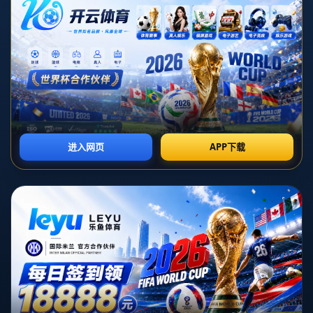
**辉煌的欧洲杯表现**
斯坦丘在欧洲杯上的精彩表现堪称耀眼。他以精准的传球、娴熟的
控球技术和出色的场上视野，为罗马尼亚队带来了多场胜利。他不
仅频频制造得分机会，还在关键时刻以他的制胜球帮助球队力克强
敌。这一系列不俗的表现，使得斯坦丘成为本届欧洲杯的一大亮
点。
**感谢中国球迷的支持**
作为一名国际足球运动员，斯坦丘很早就意识到，他的球迷遍布全
球。在这之中，中国球迷以他们的**热情支持**和积极互动给予斯
坦丘极大的鼓舞。在接受采访时，斯坦丘特别提到，他常常在社交