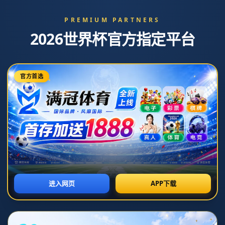
新闻中心
当前位置：
首页
>
新闻中心
新赛季赛程难度：马刺最难 湖人第3难勇士第5难
2026-07-07T21:28:33+08:00
**新赛季赛程难度分析：马刺、湖人、勇士纷纷上榜**
在即将到来的NBA新赛季中，各队面临的赛事强度将成为球迷和分
析师们热议的话题。尤其是对于**圣安东尼奥马刺**、洛杉矶湖人
和金州勇士这三支球队，它们的赛程难度尤为艰巨。这些球队不仅
需要在竞赛中展现出色的技术，还需面对高难度的赛程挑战。这也
为即将到来的NBA赛季增添了更多的不确定性。