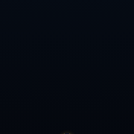
电话：0371-9552645
传真：0371-9552645
邮箱：admin@shuoshuobi.com
地址：四川省阿坝藏族羌族自治州小金县新桥乡
关于我们
本网站专注于手工艺品的分享与交易，用户可以在这里展示自己的
创意作品，找到志同道合的艺术家与爱好者。我们提供丰富的手工
艺品展示和在线商店，帮助用户将自己的作品推向市场。平台上还
有手工艺教程与技巧分享，促进用户之间的学习与交流。我们的目
标是推动手工艺的发展与传承，让更多人欣赏和参与手工艺术。