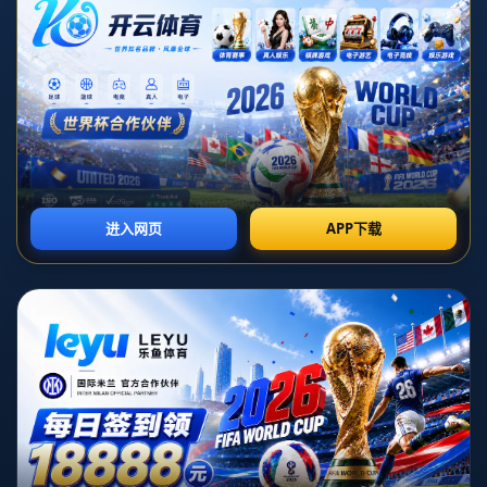
**了解赛程难度的意义**
赛程难度在很大程度上决定了一个球队在常规赛中取得何种战绩的
可能性。一个赛程相对宽松的球队，能够更好地安排球员的休息与
调整，降低伤病风险。而赛程困难的球队，则意味着面临更多高强
度的比赛和旅途考验。这对于球员的体能和心理都是巨大的挑战。