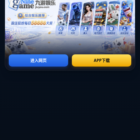
洛杉矶湖人位列赛程难度第三，这无疑为球队提出了新的要求。尽
管他们阵中拥有勒布朗·詹姆斯和安东尼·戴维斯这样的超级球星，但
高强度的赛程仍然可能对他们的体能状况造成影响。湖人将需要在
面对强队时快速调整策略，同时在相对轻松的对战中积累胜果。这
其中，主帅达尔文·哈姆如何在有限的时间内与球星们协调战术，是
本赛季的一大看点。
**勇士：在竞争激烈的西部站稳脚跟**
金州勇士位列赛程难度第五，而西部赛区的激烈竞争让勇士无法掉
以轻心。伴随着斯蒂芬·库里、克莱·汤普森的健康回归，勇士在进攻
端有着天然优势。然而，他们的防守稳定性和面对高强度阵容的表
现将直接影响到球队的排名与季后赛希望。在与一些防守出色的球
队对战时，勇士的表现将尤为关键。
**总结**
每支球队在新赛季中都将面临不同的赛程挑战，而赛程的难度不仅