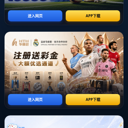
**圣安东尼奥马刺：最艰难的赛季之旅**
圣安东尼奥马刺作为本赛季赛程最困难的球队，将面临巨大的挑
战。赛程安排显示，他们需要频繁对阵联盟顶级球队，并且有多个
连续客场的高强度比赛。这对于马刺的年轻阵容是一次巨大的考
验，他们需要在主教练格雷格·波波维奇的**指导下**找到解决方
案。马刺需要在比赛中展现出强大的耐力与战术执行力，以求在艰
难的赛程中争取更多的胜利。
**湖人：明星球员与高强度赛程的碰撞**