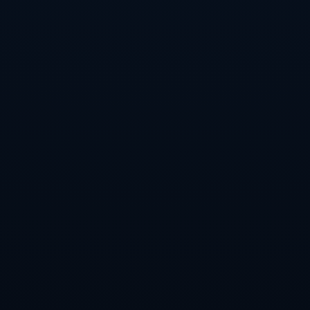
养和提高团队协作水平是未来中超各队的重点任务之一**。只有充分发挥
场上立于不败之地。