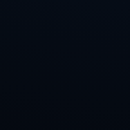
总之，在这份中超最佳阵容中，上海申花的表现无疑为球队
场无声的较量中，都为球迷们呈现了一场又一场精彩的对
关于我们
联系我
地址
本网站专注于手工艺品的分享与交易，用户