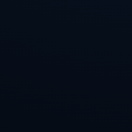
通过对本赛季的深入分析，可以发现，**加强本土球员培
潜力，同时合理引进外援，才能在不断更新换代的中超赛