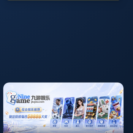
邮箱：admin@shuoshuobi.com
地址：四川省阿坝藏族羌族自治州小金县新
桥乡
热点新闻
海港主帅穆斯卡特自我
修正 造上海德比今年首
胜
2026-08-06
20-21賽季西甲聯賽第
10輪比賽集錦.
2026-08-06
2026世界杯竞猜指南：