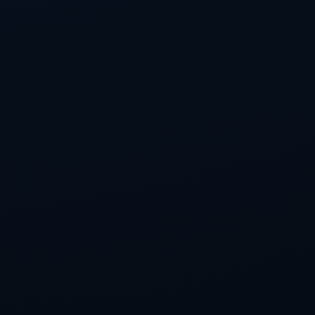
国内球员的