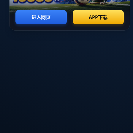
上海申花本次共有四人入选最佳阵容。这不仅展示了球队整
内球员的对抗中，上海申花巧妙地实现了本土球员的逆袭
略选择无疑在本赛季获得了回报。