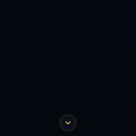
邮箱：admin@shuoshuobi.com
地址：四川省阿坝藏族羌族自治州小金县新桥乡
关于我们
本网站专注于手工艺品的分享与交易，用户可以在这里展示自己的
创意作品，找到志同道合的艺术家与爱好者。我们提供丰富的手工
艺品展示和在线商店，帮助用户将自己的作品推向市场。平台上还
有手工艺教程与技巧分享，促进用户之间的学习与交流。我们的目
标是推动手工艺的发展与传承，让更多人欣赏和参与手工艺术。
COPYRIGHT 2024
谈球吧(中国)-官方网站_谈球吧(中国)-官方网站
ALL RIGHTS BY
谈球吧