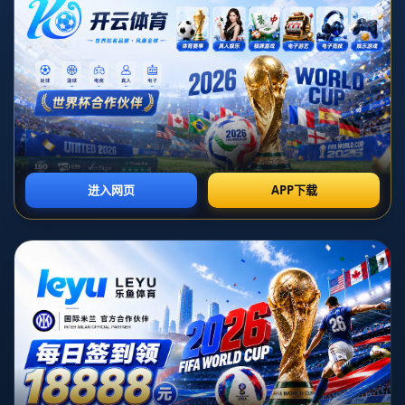
2024年的中国汽车场地越野赛（COC）迎来了万众瞩目的柯城站比
赛。作为国内最具影响力的越野赛事之一，此次柯城站不仅吸引了
国内外顶尖车手参赛，还点燃了越野爱好者的热情。当排位赛揭开
帷幕，激烈的竞争、震撼的场地和引擎的轰鸣奏响了一场速度与激
情的交响曲。