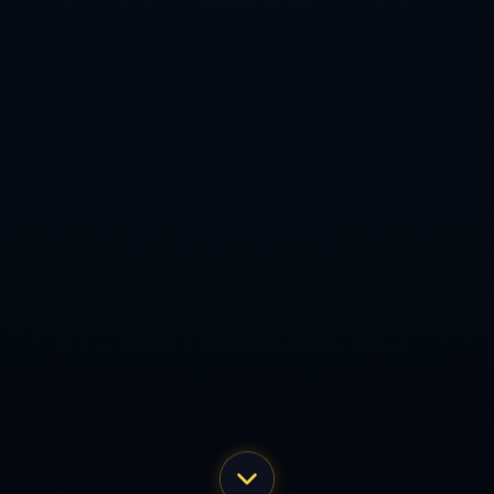
传真：0371-9552645
邮箱：admin@shuoshuobi.com
地址：四川省阿坝藏族羌族自治州小金县新桥乡
关于我们
本网站专注于手工艺品的分享与交易，用户可以在这里展示自己的
创意作品，找到志同道合的艺术家与爱好者。我们提供丰富的手工
艺品展示和在线商店，帮助用户将自己的作品推向市场。平台上还
有手工艺教程与技巧分享，促进用户之间的学习与交流。我们的目
标是推动手工艺的发展与传承，让更多人欣赏和参与手工艺术。
COPYRIGHT 2024
谈球吧(中国)-官方网站_谈球吧(中国)-官方网站