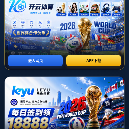
单节17分的超级火力输出，哈登让“字母哥”阿德托昆博领衔的雄鹿
队防线完全无所适从。这不仅是一场让球迷兴奋的对决，更是哈登
用实际行动向全联盟证明：“大胡子”依然是联盟顶级控球后卫的不
二人选！
### **哈登的“巅峰再现”背后：状态回归的秘诀**
本赛季，经历了上赛季的不稳定表现后，外界一度对哈登持有疑
虑。但此役，哈登以一场无可挑剔的比赛回应了批评者。他在进攻
端展现出的全面性令人叹为观止，尤其是他灵动的**抛投绝学**，
成为了雄鹿队防守的噩梦。第二节比赛中，哈登连续通过挡拆突破
禁区，利用娴熟的抛投技术轻松得分，甚至让雄鹿内线防守核心布
鲁克·洛佩斯数次无奈摇头。
更值得注意的是，哈登的状态恢复绝非偶然。据球队内部透露，他
在这个休赛期进行了针对性的训练，尤其在抛投和体能储备方面下
了苦功夫。对于哈登来说，这不仅是技术的打磨，更是心理的提
升。相较于过去那个仍需依赖外线三分打开局面的“得分狂人”，如
今的哈登更加全面且冷静，能够根据比赛局势随时调整战术。
### **单节17分成比赛转折点：哈登“艺术级”的进攻表现**
第二节比赛是本场对决的分水岭。在这一节中，哈登仅用不到10分
钟便砍下**17分**，彻底打乱了雄鹿的防守部署。值得一提的是，
这17分并非依靠单一方式完成，而是通过外线三分、急停跳投和篮