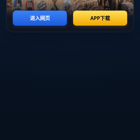
**，透露出双方的信任和对未来发展的企图心。从合同年限来看，这并不
对于侯永永来说，这两年可被视作职业生涯的重要转折点：从“归化背景的
业骄傲。