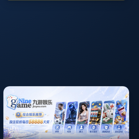
北京国安
邮箱：admin@shuoshuobi.com
择云南玉昆
地址：四川省阿坝藏族羌族自治州小金县新
桥乡
的实力派球
比赛理念
热点新闻
显停滞。
挥汗球场 筑梦绿茵 中国
足协女足进校园公益活
球队需求。
动在青川县木鱼初级中
升**，也
学顺利举行
在加盟中
2026-08-06
世界杯下注：团队合作
赛季养成良
与个人策略
端条件下进
2026-08-06
终在中甲