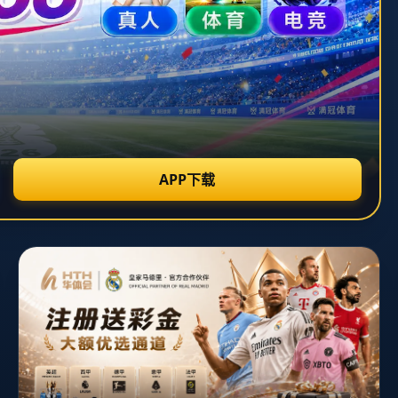
他拥有挪威及中国双重身份，曾在欧洲足球体系中接受严格训练。在加盟
年龄增长和国内足球环境的变化，他逐渐陷入了状态波动期。如今**选
会。
目。作为冲甲成功后的首次完整赛季，他们显然希望通过引进侯永永这样
表示：“球队对有欧洲训练背景的球员非常渴望，因为他们能将国际化的
发现这场签约中包含了双方“彼此所需”的影子。
永永一度被寄予厚望。但过高的起点和外部竞争的压力，导致他近几年发展略
昆崇尚团队协作打法，而侯永永无论是比赛经验还是专业素养，都很契合
排名竞争。引进侯永永，不仅**在中场控制力和进攻组织能力方面得到了提
推广。
队的例子。如效力森林狼中期的拉斐尔·席尔瓦，虽然在欧洲时机会有限，却
键的职业生涯转折点需要正确的计划与合作。*
队完成会合。球队目前正在泰国曼谷进行海外冬训，目的是为即将到来的新
节点。曼谷的高温湿度环境多次被职业球队选为冬训地点，因为在这样极
的抗压适应能力。
如2022赛季，青岛海牛队在越南集训期间培养了极强的比赛稳定性，最
团队的机会，也将在新赛季揭幕前为自己的状态调整争取更多空间。