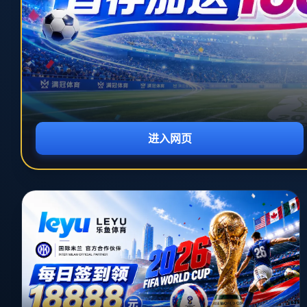
侯永永被视为近年中国足球“归化政策”的重要代表之一。
后，侯永永迅速成为攻防两端的重要支点。然而，随着球员
**，对于侯永永而言，显然是一次重新证明自己的绝佳机
云南玉昆，这支中甲新军，在过去几个赛季的崛起令人瞩
员，来丰富阵容的强度和深度。云南玉昆主教练曾在采访中
带到球队当中。”
### **与云南玉昆的“新婚”契机**
侯永永与云南玉昆的合作，其实并非偶然。仔细分析，不难
- **球员方面**：作为当年归化球员的代表性人物，侯
而中甲联赛，则可能是他“重塑信心”的理想平台。云南玉
- **球队方面**：本赛季，云南玉昆将不得不面对剧烈的
借助他在国内的广泛知名度，助推球队的品牌形象和市场
*这一“合作契机”让人想起此前一些经典球员和中下游球
甲后迅速找到状态，为球队带来了惊喜。这类案例表明，关
### **赴曼谷：备战提升的关键一步**
消息称，侯永永将于**今夜前往曼谷**，与云南玉昆球
好的体能储备和磨合战术配合，而侯永永的加入正值关键
行备战，不仅有助于提升球员的体能基础，还能增强球队
分析历史数据，类似这种海外集训的效果通常非常显著。例
排名前列。因此，侯永永的曼谷之行，既是融入云南玉昆
### **“两年之约”：侯永永的新目标与挑战**