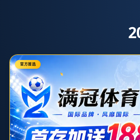
客服热线：0371-9552645
Email:
admin@s
新闻中心
北青体育：侯永永已与云
# 北青体育：侯永永已与云南玉昆签约两年，今夜赴曼谷
**中国足球留洋归来的年轻才俊侯永永**，近期完成了
与中甲新秀球队**云南玉昆**正式签约两年。而更令人
仅抓住了球迷们的目光，也为新赛季的中甲联赛增添了更
### **侯永永归来：从留洋成长到国内新篇章**