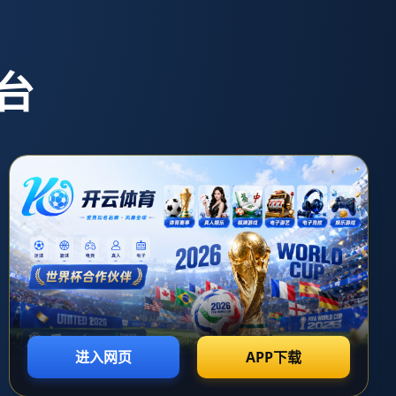
关于我们
产品服务
新闻资讯
联系方式
当前位置：
首页
>
新闻中心
站内搜索
先锋球员，
联系信息
这则消息不
电话：0371-9552645
传真：0371-9552645