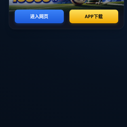
值得一提的是，侯永永此次与云南玉昆**签下的两年合同
“救火”合作，而是一场通过磨合和成长实现双赢的尝试。
为一名真正意义上的核心球员，或能够帮助他重新赢回职