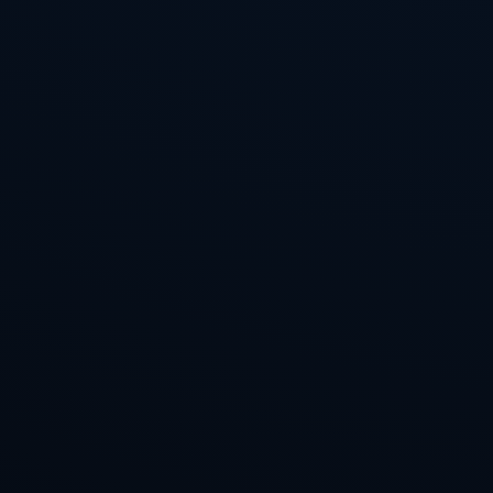
云南玉昆则需要在这两年中证明其进军中甲的稳定性以及
永永的加入无疑缓解了部分“紧迫感”。
### **关键词展现：签约、转会、希望**
此次侯永永转会云南玉昆，不止是一场普通签约，也是一
级，这次合作都将极富看点。球迷们的关注点，已不仅局