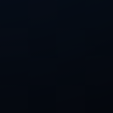
扫描二维码