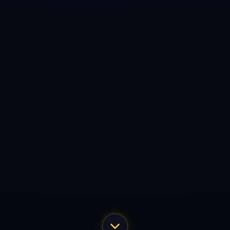
传真：0371-9552645
邮箱：admin@shuoshuobi.com
地址：四川省阿坝藏族羌族自治州小金县新桥乡
关于我们
本网站专注于手工艺品的分享与交易，用户可以在这里展示自己的
创意作品，找到志同道合的艺术家与爱好者。我们提供丰富的手工
艺品展示和在线商店，帮助用户将自己的作品推向市场。平台上还
有手工艺教程与技巧分享，促进用户之间的学习与交流。我们的目
标是推动手工艺的发展与传承，让更多人欣赏和参与手工艺术。
COPYRIGHT 2024
谈球吧(中国)-官方网站_谈球吧(中国)-官方网站