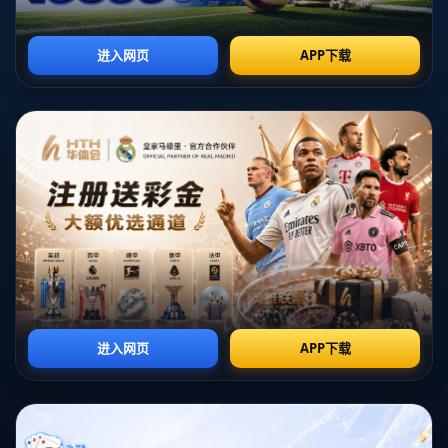
源于阿诺德的重要性，还因为中途更换阵容核心可能让球队失去持
续冲击联赛和欧战的竞争力。
值得注意的是，利物浦本赛季经历了一些阵容调整，但站在克洛普
的角度，他非常清楚阿诺德目前的稳定表现和球队战绩息息相关。
让他在赛季中途离去，可能会动摇球队原本已经建立的平衡和默
契。
### **续约or出走？阿诺德未来仍值得关注**
除了冬窗的转会传闻，另一大焦点是阿诺德未来的职业规划。尽管
他目前和利物浦的合同要到2025年才到期，但围绕续约的讨论一直
没有停歇。据知情人士透露，利物浦正在积极为阿诺德提供一份更
具吸引力的长约，以确保他继续为俱乐部效力。然而，也有分析人
士认为，阿诺德可能会在职业生涯的某个阶段接受新挑战，例如前
往西甲或德甲体验完全不同的足球环境。
不过无论如何，*在本赛季中，阿诺德转会的可能性微乎其微*。无
论对利物浦球迷还是俱乐部管理层来说，让这位本土天才继续身披
红军战袍，才是球队冲击更多荣誉的最佳选择。
### **阿诺德的价值远远超出球场**
不可忽视的一点是，阿诺德不仅在球场上有着出色的表现，他更已
然成为了利物浦的象征之一。从小加盟俱乐部的他，不仅赢得了球
队任何级别的信任，还在年轻球员中树立了榜样形象。他是利物浦