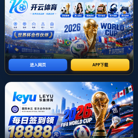
勇扑救，确保了球队的胜利。这场比赛不仅让球迷们大呼过瘾，也
为山东泰山在积分榜上的位置增添了重要的三分。
**比赛亮点：毕津浩的头球**
比赛进行到上半场第30分钟，山东泰山获得了一次角球机会。**毕
津浩**在禁区内高高跃起，精准地将球顶入对方球门。这一进球不
仅展示了他的个人能力，也体现了山东泰山在定位球战术上的精心
布置。**头球**作为足球比赛中的一种重要得分手段，常常需要球
员具备出色的身体素质和判断能力，而毕津浩在这次进攻中完美地
展现了这些特质。
**王大雷的神勇扑救**