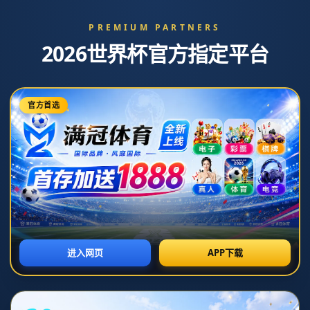
新闻中心
当前位置：
首页
>
新闻中心
精彩半場 山東泰山1比0成都 畢津浩頭球建功 王大雷
神勇撲救
2026-07-07T21:28:33+08:00
**精彩半场：山东泰山1比0成都，毕津浩头球建功，王大雷神勇扑
救**
在这场备受瞩目的比赛中，**山东泰山**以1比0的比分战胜了成都
队，展现了他们在中超联赛中的强大实力。比赛的唯一进球由**毕
津浩**通过一次精彩的头球攻门完成，而**王大雷**则凭借多次神