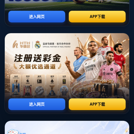
### **大连英博逆袭国安：热身赛的意义不止在胜负**
在大连英博与北京国安的热身赛中，双方从比赛一开始就展现了截
然不同的风格。**国安开局表现强势，上半场快速连得两球，显示
出一线队豪门特有的控场能力和韧性。然而，大连英博并未因此退
缩，下半场凭借精准的战术调整和球员的拼搏精神连入三球，成功
实现逆转**。
这场逆转的背后，不仅展现了大连英博球员的技术成长，更说明在
热身赛阶段，球队注重了如何调试战术与锻炼心理抗压能力。尤其
是球队在逆风局下临危不乱，通过中场换人和进攻策略的调整，实
现了反败为胜的壮举。不少球迷评价：“即便比赛只是热身性质，但
大连英博的表现说明，专注比赛细节和团队默契依旧是胜利的关
键。”