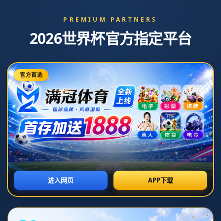
新闻中心
当前位置：
首页
>
新闻中心
热身赛：大连英博3-2逆转北京国安，U20中国男足1
-1先平泰国U20.
2026-07-07T21:28:33+08:00
**热身赛双重焦点：大连英博逆转国安，U20中国男足平战泰国**
在足球场上，每一场比赛都充满悬念，无论是一线豪门的顶尖对
决，还是年轻球队的友谊热身，都让人热血沸腾。**近日，大连英
博在热身赛中完成3-2逆转北京国安，而U20中国男足则以1-1顽强
逼平泰国U20国家队，两场比赛不仅带来精彩瞬间，更展现了中国