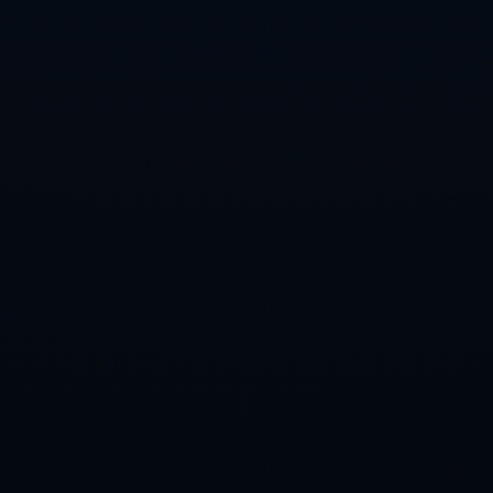
联系信息
电话：0371-9552645
传真：0371-9552645
邮箱：admin@shuoshuobi.com
地址：四川省阿坝藏族羌族自治州小金县新桥乡
关于我们
本网站专注于手工艺品的分享与交易，用户可以在这里展示自己的
创意作品，找到志同道合的艺术家与爱好者。我们提供丰富的手工
艺品展示和在线商店，帮助用户将自己的作品推向市场。平台上还
有手工艺教程与技巧分享，促进用户之间的学习与交流。我们的目