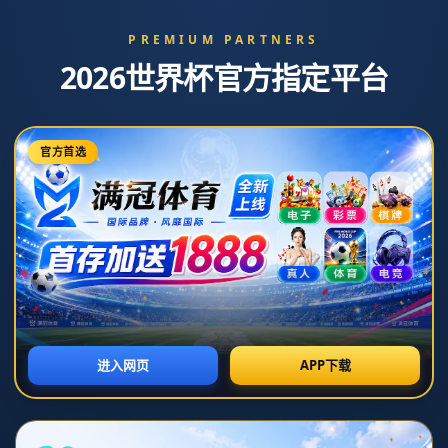
新闻中心
当前位置：
首页
>
新闻中心
尤文給基耶薩標高價，米蘭欲購卻嫌薪資太貴
2026-07-07T21:28:33+08:00
**尤文图斯为基耶萨标高价，AC米兰因薪资问题望而却步**
在意大利足球界，转会市场的动态总是引人注目。**尤文图斯**和*
*AC米兰**这两大豪门的每一次交锋都备受关注，尤其是在球员转
会方面。最近，尤文图斯为其明星球员**费德里科·基耶萨**标出了
高价，而AC米兰则因其高昂的薪资要求而犹豫不决。这一事件不仅
反映了两家俱乐部在转会策略上的差异，也揭示了意甲联赛中球员