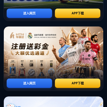
**案例分析：伊布的影响**
以伊布拉希莫维奇为例，这位瑞典球星在加盟AC米兰后，尽管年纪
偏大，但凭借其丰富的经验和出色的表现，迅速成为球队的领袖。
然而，伊布的高薪也给米兰带来了不小的财务压力。米兰在引进基
耶萨时，显然不希望重蹈覆辙。
**结论**
尤文图斯为基耶萨标出的高价，以及AC米兰因薪资问题的犹豫，反
映了意甲联赛中俱乐部在转会市场上的不同策略。**高价与高薪**