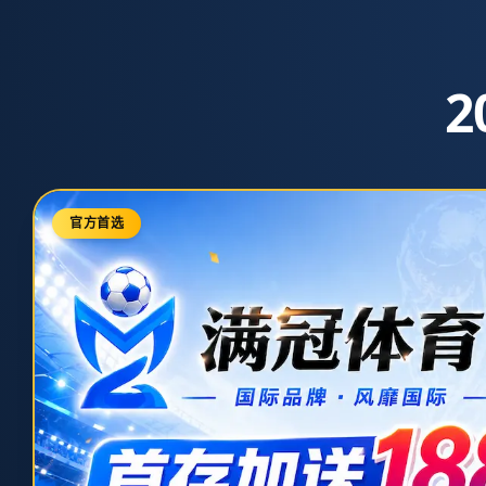
客服热线：0371-9552645
Email:
admin@s
新闻中心
印度羽球超级750赛
在全球羽毛球赛事中，印度羽球超级750赛一向以竞争激
支双打强势闯入四强**，不仅证明了他们的实力，也让大
素。
**大马羽球雄风再现**
在此次印度羽球超级750赛中，大马队以卓越的团队合作