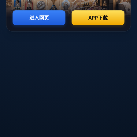
时刻打出致命一击。他们凭借对每位选手特点的深刻理解，以及丰富的比
合阿兹祖尔与费萨尔凭借快速的网前拦截和后场强力扣杀，多次化险为夷
引入了多名年轻选手。这些新人以其拼搏精神和出众的潜质，迅速成为比
，展现出新生力量的无限可能。
仅与教练密切合作，还通过模仿世界一流选手的技战术，为比赛做好了万
备和培养方面占据绝对优势。