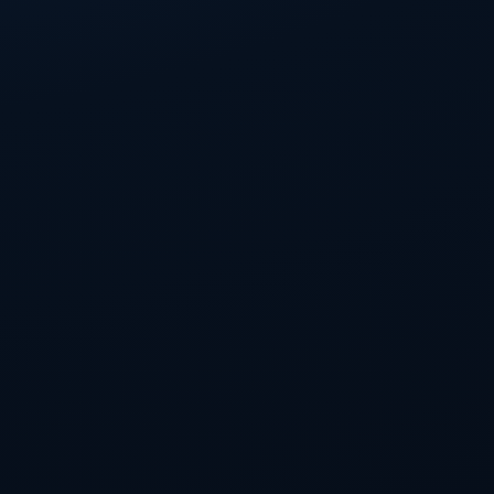
合作和不断