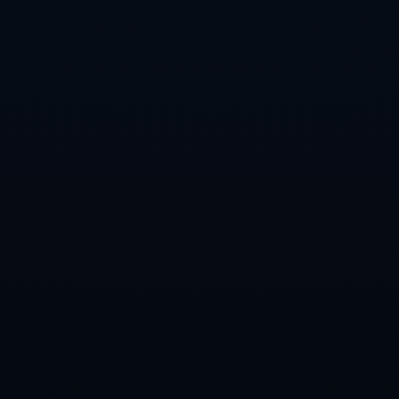
们
快捷链接
网站首页
：四川省阿坝藏族羌族自治州小金
桥乡
公司简介