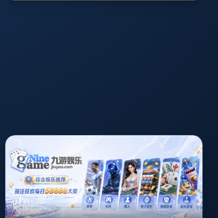
邮箱：admin@shuoshuobi.com
地址：四川省阿坝藏族羌族自治州小金县新
桥乡
热点新闻
澳洲名嘴因收受5万澳元
报酬被解雇.
2026-08-06
格林26+11火箭力克骑
士5连胜 鹈鹕大胜开拓
者
2026-08-06
和灵活的战
超乎年龄的成熟！每体
盛赞库巴西：18岁的他
踢球.