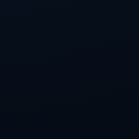
享，相信他