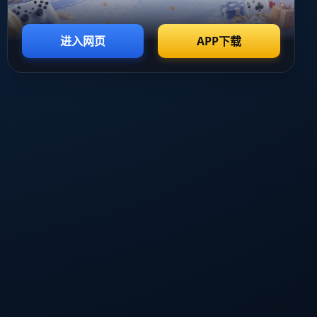
赛经验，总
2026-08-06
。这种打法
赛中的亮
全的准备。