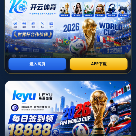
在总决赛的前几场比赛中，八一女篮一度处于劣势。对手凭借强大
的进攻火力和严密的防守，给八一队制造了不小的麻烦。然而，八
一女篮并没有因此气馁。她们在教练的指导下，迅速调整战术，**
加强防守**，并在进攻端寻找突破口。尤其是在关键的第三场比赛
中，八一女篮展现出了强大的心理素质和团队协作能力，最终实现
了逆转。
**战术调整与团队协作**
八一女篮的成功逆转离不开教练组的**战术调整**。在比赛中，教
练组通过分析对手的弱点，制定了针对性的防守策略。同时，八一
女篮的球员们在场上展现出了极高的执行力和默契的配合。无论是*
*篮板球的争夺**，还是**快攻的推进**，都体现了她们的团队协作
精神。
**关键球员的出色表现**