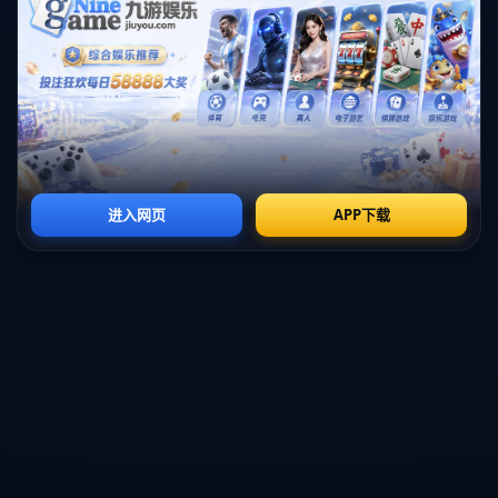
**案例分析：逆转的启示**
八一女篮的逆转不仅仅是一场比赛的胜利，更为其他球队提供了宝
贵的经验。通过这场比赛，我们可以看到，**团队协作**和**战术
调整**在比赛中的重要性。同时，球员的心理素质和临场发挥也是
决定比赛胜负的关键因素。对于其他球队来说，如何在逆境中调整
心态，寻找突破口，是值得深思的问题。
总之，八一女篮在WCBA总决赛中的逆转不仅让比赛充满了悬念，
也为其他球队提供了学习的榜样。随着比赛的深入，谁能最终捧起
冠军奖杯，仍然是一个值得期待的悬念。