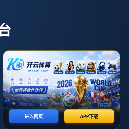
关于我们
产品服务
新闻资讯
联系方式
当前位置：
首页
>
新闻中心
站内搜索
香港前锋吴
队注入新的
联系信息
电话：0371-9552645
位能力赢得
传真：0371-9552645