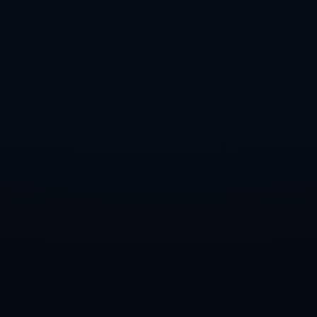
们
快捷链接