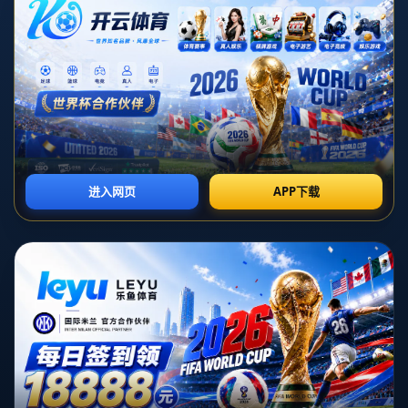
在篮球界，**凯尔·洛瑞**的名字总是与坚韧和领导力联系在一起。
然而，最近他宣布退出美国男篮的消息引起了广泛关注。与此同
时，**科比·布莱恩特**的“毒舌”也再次成为热议话题。本文将探讨
洛瑞退出的原因，以及科比的言论对球员的影响。
**前言：篮球界的风云变幻**
篮球世界瞬息万变，球员的决定往往会引发一系列连锁反应。洛瑞