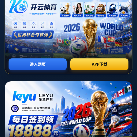
**战意驱动：遇强愈强**
广州队的**“遇强愈强”**特质堪称经典。在与强队交手时，他们爆
发出的战斗力令人瞩目。从过往的比赛数据来看，广州队在面对排
名靠前的对手时常常能够超水平发挥。在2020赛季，他们曾以出色
的表现战胜了多支强队，巩固了他们在联赛中的地位，证明了在压
力下能够迅速反弹的特质。