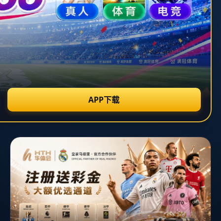
升起，成为备受关注的年轻选手。在此次赛事中，面对全世界顶尖选手的压
挑战，李方慧依然凭借精确的动作和强大的抗压能力逆风而上，以出色的
让我明白无惧失败的重要性。”她的表现证明了中国冰雪运动员在国际舞
。她近年来将重点放在“细节动作”的优化上，例如在高速滑行时的身体
优势击败众多对手。这样的坚持和努力理应收获荣誉，也让我们对她未来
耳。她不仅以超高的竞技水准屡获佳绩，更是冰雪文化的重要推动者。然而
传出，让无数观众倍感遗憾。