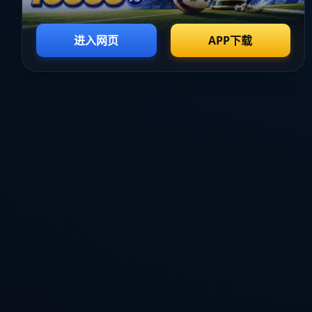
据知情人士透露，谷爱凌在赛前训练时不幸摔倒，造成了
量，不得已宣布退赛。这一决定虽然遗憾，但同时也是对
谷爱凌退赛的消息提出了冰雪运动发展中的一个重要问题
顶尖选手更容易面临伤病威胁，这也提醒我们，要更加合
年轻选手们，**保护自己、量力而行**才是长远发展的根
### **启示与展望：中国冰雪崛起仍在路上**
近年来，中国在冰雪运动领域的突飞猛进令人瞩目。无论是
国冰雪的**梯队建设**逐渐完善。然而，这次的赛事也
赛事中的高潮与遗憾，胜利与退赛，都为冰雪运动增添了
一次次与困难博弈的深刻旅程。无论是**“摘银”的李方慧
来，依旧充满了无限可能！