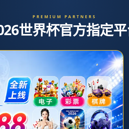
huoshuobi.com
网站首页
方慧摘银 谷爱凌因伤退赛.
2026-07-07T21:28:33+08:00
在国际舞台上展现出了无与伦比的竞争力。然而，冰雪运动不仅是荣誉的
动员李方慧凭借出色的表现摘得一枚沉甸甸的银牌，而另一位备受瞩目的