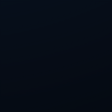
扫描二维码