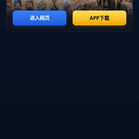
膝部受伤。尽管她仍旧出现在训练场以示斗志，但经过医务团队评估后，
运动员长期发展的负责选择。
：如何平衡竞技成绩和运动员的身心健康。现代体育中的高强度训练和高
理安排训练和比赛时间，为运动员争取更安全的成长环境。谷爱凌的例子
本。
像**李方慧**这样的新生代选手的崛起，还是谷爱凌这样的顶尖大将，
让我们反思，如何更全面地帮助运动员面对挑战与未知，如何保护他们的健
更多令人动容的瞬间。这也提醒我们，冰雪运动不仅是追逐速度和高度的
**，还是因伤暂别舞台的**谷爱凌**，她们都在用实际行动告诉我们：中