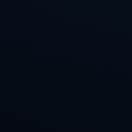
关于我们
联系我