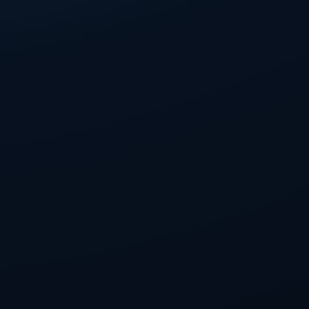
和强大的
的正手击球