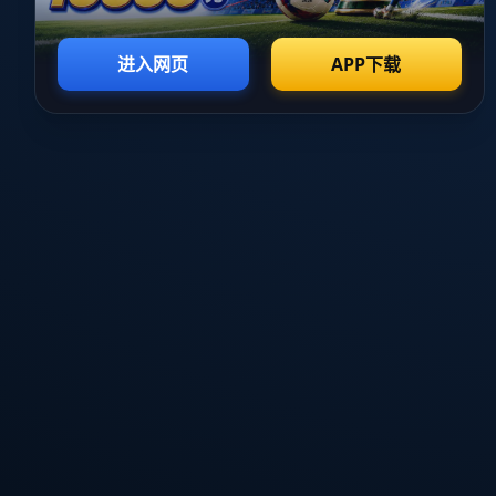
的发球、犀利的底线回击和强势的网前处理，都给予了西
特别是在第二盘关键局面，西冈良仁一度试图反扑，多次将局
解险情，最终以6-3、6-4、6-2连下三盘，***干净利
待他的后续表现。
### 西冈良仁虽然落败，但表现值得肯定
尽管西冈良仁在比分上落后，但他在整场比赛中展现出的
多次用*敏锐的场上嗅觉*和*坚韧的防守*试图扭转局势
得尊重。
尽管此次对阵世界级新星阿尔卡拉斯未能取胜，但西冈良仁用
场高水平的比赛也是西冈向上一步学习和提升的绝佳机会