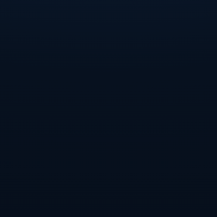
*这位年仅20岁的西班牙小将***，自进入职业网坛以来便凭借其全面的技术
门焦点选手之一，他已然被视为未来男子网坛的“旗帜性人物”。
际战绩巩固自己的地位。他的打法无疑是现代网球技术的典范——强有力