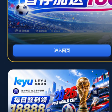
2023年澳大利亚网球公开赛如火如荼地进行中，球迷们
卡拉斯以*干净利落的*3-0比分击败日本名将西冈良仁
力，同时也成为本届澳网的一大亮点。
### 稳定发挥与强大心理素质：阿尔卡拉斯的硬实力体现
在本次对阵中，**阿尔卡拉斯**以其稳定的发挥与卓越的