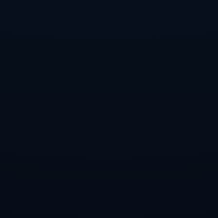
一位几乎无懈可击的球场战士***。
他不仅展示了作为年轻球员的强烈进攻特性，也显现了在压力之下冷静调