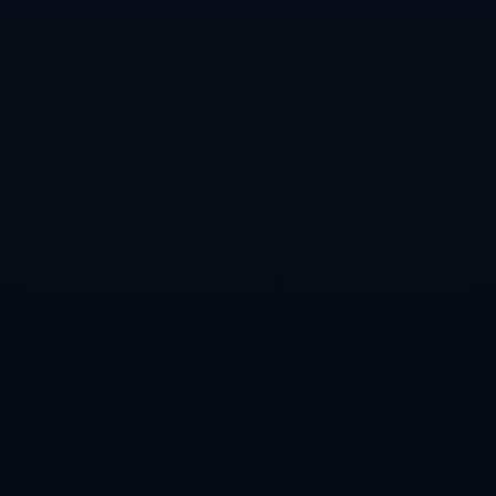
細數利拉德及許多球星的發展路線，杯賽在他們的職業生涯中往往
是一個提高多面發揮的關鍵點。贏下這類賽制的意義超越了當下的
冠軍頭銜：**這是無形的士氣動力，更是球隊未來奮鬥的能量補
充。**
事實證明，杯賽的短期框架能夠激發強烈競爭意識，並讓球員深度
反思自己的技戰術定位。利拉德此次闡述的全新解讀，無疑將杯賽
的價值推向更高層次。
透過杯賽的挑戰，球員們更懂得如何在關鍵時刻調整心態，而球隊
也在此基礎上找到突破自身局限的新方向。而這，或許正是球迷和
專家們所期望的賽事真諦。
联系信息
电话：0371-9552645
传真：0371-9552645
邮箱：admin@shuoshuobi.com