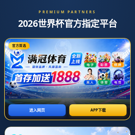
新闻中心
当前位置：
首页
>
新闻中心
羽毛球——印尼大师赛：程星／张驰晋级八强.
2026-07-07T21:28:33+08:00
**羽毛球的魅力：体育精神的真实写照**
在近日举行的印尼大师赛中，中国羽毛球双打组合程星和张驰表现
出色，成功晋级八强，这一成就再次引起了体育界的广泛关注。奠
基于他们的辉煌成绩，这篇文章将探讨他们是如何凭借顽强不懈的
努力和卓越的技术水平，在竞争激烈的赛场上获得胜利，并引发更
多人对羽毛球这项运动的热情。