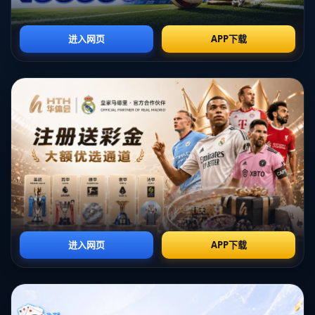
**羽毛球的技术多样性**是这项运动的独特魅力所在。从基本的发
球技巧到高难度的跳杀动作，每一项技术都包含着选手多年的心血
和对羽毛球运动的热爱。对于程星和张驰而言，技术上的不断突破
使他们在国际赛场上脱颖而出，而他们的成功也激励着无数年轻选
手不断挑战自我。
羽毛球不仅考验选手的**体能和技术**，更是对心理素质和意志力
的双重历练。程星和张驰在印尼大师赛上的成功再一次证明了体育
精神的力量。他们用努力和汗水诠释了体育比赛的真正意义：不断