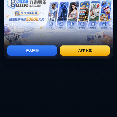
挑战自我、超越极限。
**总而言之**，程星和张驰的晋级之路是羽毛球运动在中国日益发
展的一个缩影。他们的成功故事不仅激励着国内广大羽毛球爱好
者，同时也为中国在国际羽坛上赢得更多的尊重和认可。相信在不
久的将来，他们将在更大的舞台上继续谱写属于自己的辉煌篇章，
为羽毛球运动带来更多的惊喜和感动。
联系信息
电话：0371-9552645
传真：0371-9552645