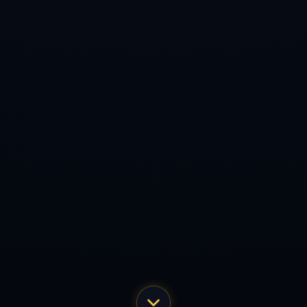
传真：0371-9552645
邮箱：admin@shuoshuobi.com
地址：四川省阿坝藏族羌族自治州小金县新桥乡
关于我们
本网站专注于手工艺品的分享与交易，用户可以在这里展示自己的
创意作品，找到志同道合的艺术家与爱好者。我们提供丰富的手工
艺品展示和在线商店，帮助用户将自己的作品推向市场。平台上还
有手工艺教程与技巧分享，促进用户之间的学习与交流。我们的目
标是推动手工艺的发展与传承，让更多人欣赏和参与手工艺术。
COPYRIGHT 2024
谈球吧(中国)-官方网站_谈球吧(中国)-官方网站