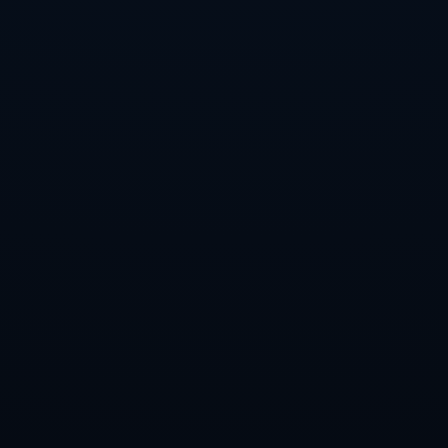
结尾，虽然**巴西体育3-2战胜山东泰山B队**，结果在预期范围
内，但比赛过程却给人留下了许多思考。国际比赛虽然展现了差
距，但山东泰山的年轻力量不容忽视。而这场比赛也为中国球员继
续走向世界赛场提供了绝佳的警示与启示。
联系信息
电话：0371-9552645