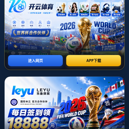
这场比赛展开分析，追溯背后的竞技逻辑，同时对比两队的技术特
点，展现足球的深刻魅力。
---
### **比赛回顾：高强度对抗背后的价值解读**
**比赛结果为3-2，虽然从比分上看双方仅有一球之差，但比赛过程
却并不像结果这么简单。**巴西体育一线队，全员均为巴西国内顶
尖的职业球员，技战术水平极高。而山东泰山B队，作为中国知名
球队的后备军，队员多为年轻球员，尚处于成长阶段。这一赛场碰
撞无疑为观众奉献了一场精彩比赛。
比赛前半段，巴西体育一线队凭借娴熟的进攻配合和个人技术，迅
速拉开了比分。他们通过边路突破与中路渗透相结合，打出了让人
叹服的“桑巴足球”模式。山东泰山B队虽然在开局落后，但表现出了
强大的韧性，后期通过稳定的防守反击一度追近比分，甚至一度将
巴西体育逼入了危局。
这种**“以弱对强”的比赛模式正是体育竞技的看点之一，它考验的
不只是技巧，还有各队对战术目标的灵活调整和心理抗压能力。**
最终，尽管山东泰山B队未能逆转比赛，但他们所展示的斗志与潜
力令众多球迷感到振奋。
---
### **技术与风格：巴西与中国足球的深度对比**
从技术角度来看，本次比赛不仅是两支队伍之间的较量，更是两种