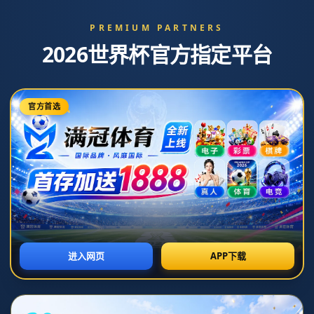
新闻中心
当前位置：
首页
>
新闻中心
00后要强又真强!蒙牛点亮中国足球少年“奥运梦”.
2026-07-07T21:28:33+08:00
**00后要强又真强!蒙牛点亮中国足球少年“奥运梦”**