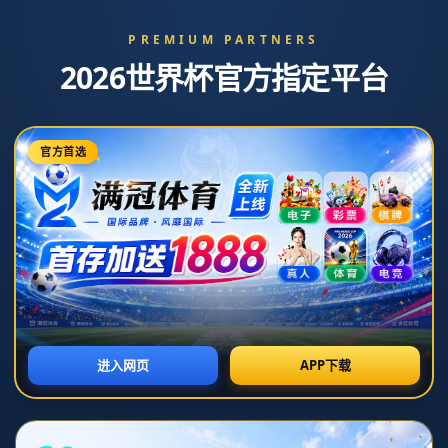
新闻中心
当前位置：
首页
>
新闻中心
萊斯特城瞄準赫洛澤克，轉會細節逐步敲定
2026-07-07T21:28:33+08:00
**莱斯特城瞄准赫洛泽克，转会细节逐步敲定**
在当今竞争激烈的足球市场中，**莱斯特城**正积极寻求新星的加
盟，以增强球队的实力和竞争力。最近，莱斯特城将目光锁定在捷
克年轻前锋**赫洛泽克**身上，这一转会传闻引起了广泛关注。本
文将深入探讨这一转会的背景、可能的影响以及赫洛泽克的潜力。
**前言：**