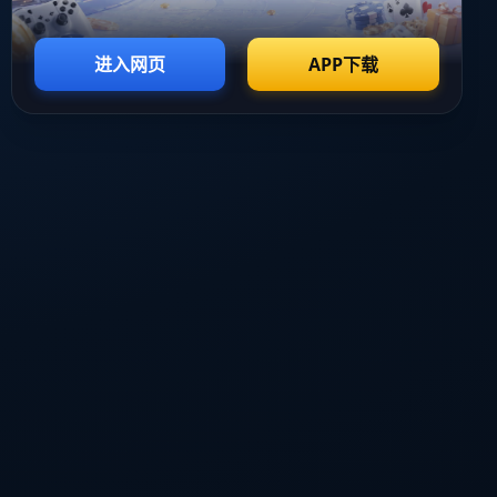
2026-08-09
括洛杉矶
利拉德的加
后场核
击一次总冠
说，这不仅
格局。最
德的个人意