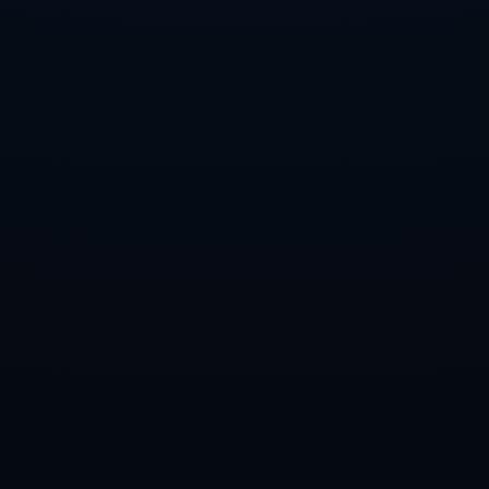
们
快捷链接
网站首页
：四川省阿坝藏族羌族自治州小金
桥乡
公司简介
0371-9552645
产品中心
18252672994
新闻动态