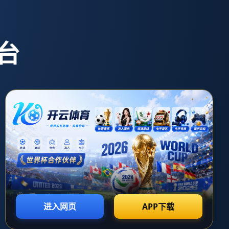
关于我们
产品服务
新闻资讯
联系方式
当前位置：
首页
>
新闻中心
站内搜索
在交易引发
背后的深
联系信息
电话：0371-9552645
传真：0371-9552645