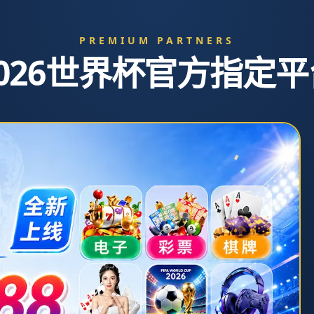
huoshuobi.com
网站首页
感兴趣 4队不约而同竞争利拉德
2026-07-07T21:28:33+08:00
球队的命运。最近，关于**波特兰开拓者队与迈阿密热火队**之间的潜
不感兴趣，这让对达米安·利拉德的争夺更加白热化。本文将探讨这一现象