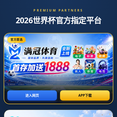
新闻中心
当前位置：
首页
>
新闻中心
申花鲍亚雄吃红牌！恩加德乌惹争议，恩里克重返
赛场.
2026-07-07T21:28:33+08:00
**申花鲍亚雄吃红牌！恩加德乌惹争议，恩里克重返赛场**
在足球场上，比赛中的每一个细节都有可能成为赛后讨论的焦点。
近日的一场比赛就因为**申花门将鲍亚雄的红牌事件**、**恩加德
乌的争议行为**以及**恩里克闪亮回归**而引起了广泛关注。这场
比赛不仅牵动了球迷的心，也在网络上引发了热议。