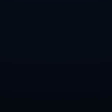
联系信息
电话：0371-9552645
传真：0371-9552645
邮箱：admin@shuoshuobi.com
地址：四川省阿坝藏族羌族自治州小金县新桥乡
关于我们
本网站专注于手工艺品的分享与交易，用户可以在这里展示自己的
创意作品，找到志同道合的艺术家与爱好者。我们提供丰富的手工