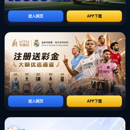
**对篮球运动发展的深远影响**
此次在济南的篮球技能等级评定活动，不仅是对个体篮球水平的提
升，更有望进一步推动山东省整体篮球运动的发展。通过专业的评
定标准和严格的评分体系，激励更多篮球爱好者进行自我提高，也
促进了当地篮球文化的普及与推广。*对于青少年篮球爱好者而言，
这无疑是一个自我成长与积累经验的重要平台。*
在未来，期待通过此类评定工作的不断开展，更多热爱篮球的人能