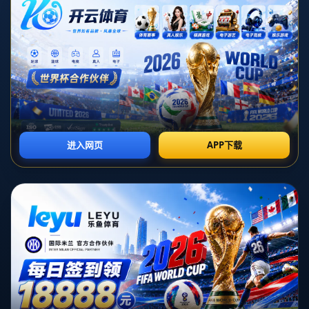
球发展注入新的动力。
**评定背景与意义**
篮球技能等级评定工作的开启，意在通过系统的考核，评估各个层
次篮球爱好者的技术水平。这项工作为**篮球爱好者**提供了更加
明确的自我评价标准，促进其不断提升技能水平。通过权威的评定
体系，参评者在取得等级证书的同时，也能得到专业的技术指导，
从而为以后的发展打下更坚实的基础。
**评定工作的具体计划**
本次篮球技能等级评定工作在济南设立多个考点，覆盖全市乃至整
个山东省，这极大地方便了参评者报名和参加考试。考核内容涵盖
基本运球、投篮、防守以及比赛意识等多个方面，以**全面考察参
评者的篮球水平**。值得一提的是，此次评定还特别设置了一对一
指导环节，让每位参评者都能得到个性化的技术指导，这是以往评
定中少有的创新之处。
**案例分析：从参与评定到篮球竞技场**
参与过前两期篮球技能等级评定的选手李成，是许多篮球爱好者的
楷模。最初，他只是一个普通的篮球迷，技术水平参差不齐，但通
过参加等级评定，他不仅获得了一定的**篮球技能认证**，也通过
评定中得到的专业建议，不断提高自己的技术水平。如今，他已经
成为一名当地篮球比赛中的常胜将军，并积极参与到更多篮球赛事
中。