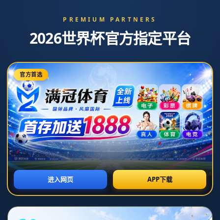
新闻中心
当前位置：
首页
>
新闻中心
山东省第三期篮球技能等级评定工作在济南开启.
2026-07-07T21:28:33+08:00
**山东省第三期篮球技能等级评定工作在济南开启：提升篮球技术
的全新契机**
在现代体育竞技中，篮球作为一项充满活力与激情的运动，吸引了
无数爱好者的目光。**山东省第三期篮球技能等级评定工作**近日
在济南正式启动，不仅为篮球爱好者提供了一个展示自我的平台，
更是提升篮球技能的重要契机。这一活动的开展，将为山东省的篮