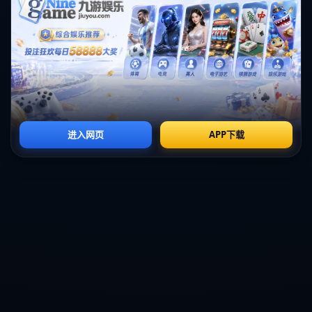
够实现自我突破，提升技术水平，从而推动山东省篮球事业的全面
发展与腾飞。
联系信息
电话：0371-9552645
传真：0371-9552645
邮箱：admin@shuoshuobi.com
地址：四川省阿坝藏族羌族自治州小金县新桥乡
关于我们