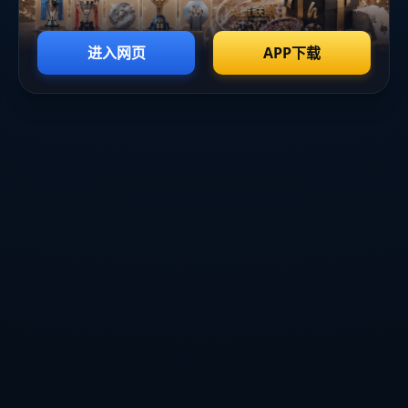
年龄层，挖掘未来发展的潜力。**像樊津铭这样的年轻门将，将为球队
通过这两名球员的加入，鲲城的进攻和防守两端都有了明显提升。
例如，山东泰山队在2020赛季通过引进年轻后卫贾德松，不仅提升了防
通过签下多名高潜力国内球员，实现从中甲升入中超的辉煌经历，也为大
樊津铭**的加盟能够打造更稳健的防守体系，而前锋**宁方泽**则将为球队
的目标稳步迈进。对于中甲乃至中国足球发展来说，这样的年轻力量带来