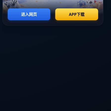
提供稳定的
莫德裏奇左腿受傷！戰
國王杯決賽、曼城成疑.
2026-08-08
守效率，
连鲲城提供
进攻提供更
的潜在影响