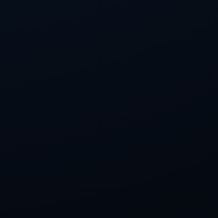
扫描二维码