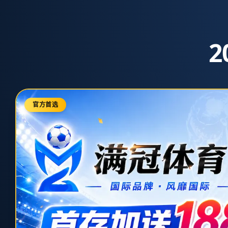
客服热线：0371-9552645
Email:
admin@s
新闻中心
浙江队门将樊津铭
### 浙江队门将樊津铭、前锋宁方泽即日起加盟大连鲲城
随着转会消息尘埃落定，本赛季中国足球转会市场再掀关注浪
**。这一消息不仅吸引大连球迷的广泛讨论，也让人们对
同时也展现了俱乐部在战术阵容上的深思熟虑。
### **门将樊津铭：后防线的守护神**