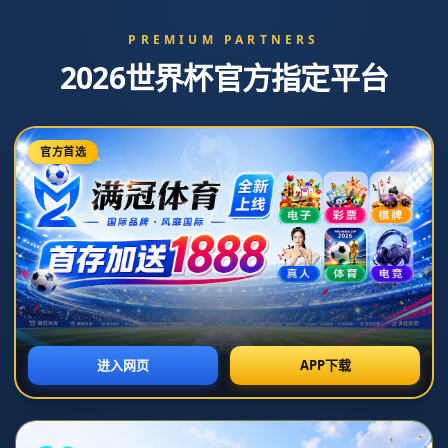
新闻中心
当前位置：
首页
>
新闻中心
网球——澳网：斯维亚特克晋级第二轮.
2026-07-07T21:28:33+08:00
**网球——澳网：斯维亚特克晋级第二轮**
随着2023年澳大利亚网球公开赛的赛程进行得如火如荼，来自波兰
的年轻网球明星**斯维亚特克**以优异表现晋级第二轮，引起了广
泛关注。这位年轻选手在去年取得了一系列辉煌的战绩，如今又在
澳网赛场上展现出令人惊叹的实力，成为网球界的焦点。
**斯维亚特克的崛起之路**