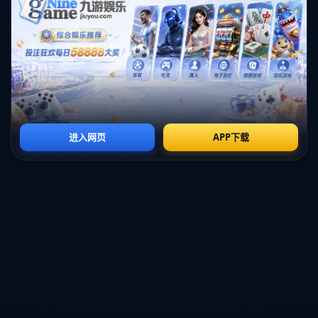
她的比赛经验和策略头脑。在与对手缠斗的过程中，她善于发现对
方的弱点并加以利用，这使得她在比赛中常常能够以小胜大。
**未来展望：斯维亚特克的澳网之旅**
晋级第二轮对斯维亚特克来说只是一个开始，她的目标显然远不止
于此。她本人在采访中表示，期待能够在澳网上有更好的表现，力
争再创佳绩。作为网坛冉冉升起的新星，斯维亚特克的表现不仅为
球迷带来了惊喜，也为网球运动注入了新鲜活力。
随着比赛的进程，她将面对更加强大的对手，每一轮的挑战都将更
加严峻。然而，凭借她的实力和拼劲，这名波兰新星有望继续书写
属于她的澳网传奇。
斯维亚特克的每一次晋级不仅仅是个人的成功，也为整个波兰网球
增添了光彩。她的表现激励着新一代网球爱好者追逐梦想，为网球
运动注入了新的生命力和激情。**随着比赛的深入，期待斯维亚特
克在后续赛事中的精彩表现，为我们带来更多的惊喜和感动。**