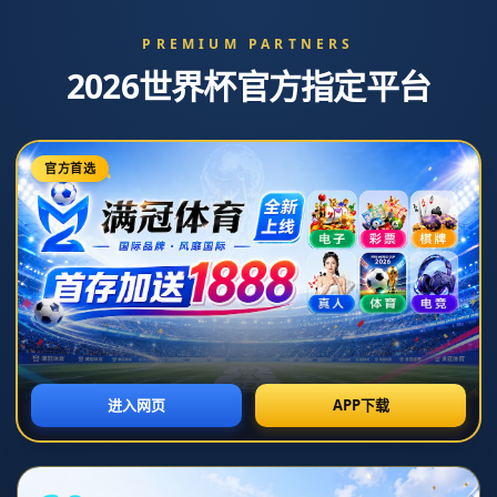
新闻中心
当前位置：
首页
>
新闻中心
亚冠-古斯塔沃破门波普首球 海港2-2柔佛新山
2026-07-07T21:28:33+08:00
### 亚冠-古斯塔沃破门波普首球 海港2-2柔佛新山
在刚刚结束的亚冠联赛小组赛中，**上海海港以2-2战平柔佛新山*
*，这场比赛吸引了众多球迷的关注。比赛的焦点不仅在于两队激烈
的较量，更在于海港队的古斯塔沃和波普的精彩表现。古斯塔沃打
破了比赛的僵局，而波普则在关键时刻为球队打入个人首球，两位
外援的出色发挥成为了比赛的一大亮点。