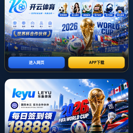
#### 比赛回顾
比赛在上海的浦东足球场进行，开局阶段，两队都显得较为谨慎，
互相试探。直到第35分钟，*古斯塔沃接到队友的传球，大禁区内
冷静施射*，为海港队首开纪录。这一进球不仅点燃了主场球迷的热
情，也极大提升了海港队的士气。随着比分的领先，海港队开始逐
渐占据场上主动。
然而，柔佛新山并没有轻易放弃。在随后的比赛中，他们加强了进
攻力度，频频威胁海港的球门。第52分钟，柔佛新山的外援通过一
次快速反击，将比分扳平。这一进球让海港队的防线开始显露疲
态，主场气氛也瞬间变得紧张。
*在比赛的第70分钟，海港队的波普迎来了本场比赛的高光时刻*。
在右路接到队友的传中后，他头球破门，再次将比分改写为2-1，令
人印象深刻。这是波普在加盟海港后的首个进球，势必为他在球队
的立足奠定了基础。波普的进球不仅展现了他的个人能力，也让海
港的球迷看到了胜利的希望。