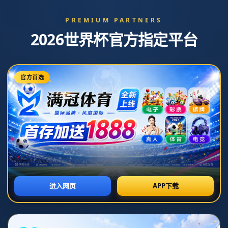
新闻中心
当前位置：
首页
>
新闻中心
拉什福德经纪人发文暗示索斯盖特该带拉师傅
2026-07-07T21:28:33+08:00
### 拉什福德经纪人发文暗示索斯盖特该带拉师傅
在英格兰足球的氛围中，是否应该将优质球员纳入国家队的讨论，
始终是一个备受关注的话题。最近，拉什福德的经纪人通过社交媒
体发表了一则引人注目的声明，暗示英格兰主帅**索斯盖特**应该
考虑将拉师傅带入即将到来的国际赛事。这一言论立刻引发了球迷
和媒体的热烈讨论，究竟拉什福德有何优势，值得纳入国家队呢？