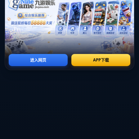
**同时，随着英格兰队内竞争日益激烈，拉什福德的呼声愈发明显*
*。其他如凯恩、斯特林等前锋也在争夺名额，但若拉什福德能持续
保持这种状态，不仅能为自己争取一个主力位置，更将为英格兰队
带来更多的胜利可能性。他的速度能够有效地撕开对手的防线，创
造出更好的进攻机会，从而提高整个球队的竞争力。
当然，**拉什福德是否能够成功入选**，还需看到索斯盖特的最终