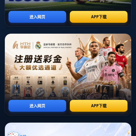
价值。英格兰队在最近的比赛中并未能取得理想的成绩，面对各大
对手时表现起伏不定。因此，增强阵容深度和提升前锋线的攻击力
至关重要。拉什福德拥有丰富的国际大赛经验，他在压力下的表现
常常能为队伍带来突破，尤其是在关键时刻。
而**索斯盖特的选人标准**也在此背景下显得十分重要。他需要考
虑到球员的当前状态与发挥，而不仅仅是过往的成就。以拉什福德
为例，尽管他在过去的国际比赛中有些起伏，但近期状态的回暖，
使得他成为索斯盖特选人时必须认真考量的对象。
以拉什福德的近期表现来看，他在英超联赛中的竞技状态令人振
奋。他的速度和射门精准度在与对手的竞争中展现得淋漓尽致。例
如，在最近对阵利物浦的比赛中，拉什福德的快攻能力给对方防线
造成了巨大的压力，并成功打入一球，展示了他在关键时刻的得分
能力。