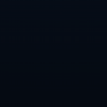
联系信息
电话：0371-9552645
传真：0371-9552645
邮箱：admin@shuoshuobi.com
地址：四川省阿坝藏族羌族自治州小金县新桥乡