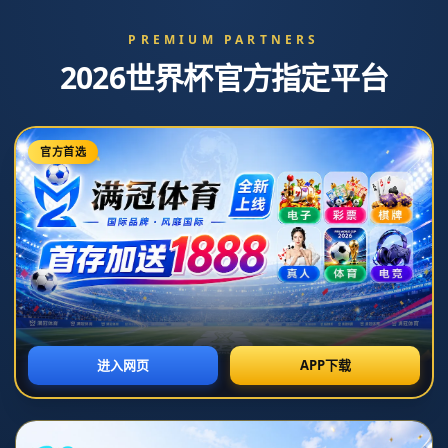
新闻中心
当前位置：
首页
>
新闻中心
杜锋晒男篮最新训练视频 王哲林拖着杜锋爬坡
2026-07-07T21:28:33+08:00
### 杜锋晒男篮最新训练视频 王哲林拖着杜锋爬坡