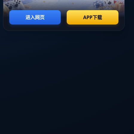
2026-08-07
些都奠定了
梦想。