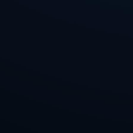
总的来说，林良铭与皇马的联系是他足球生涯中重要的一
自己的发展道路。**无论未来如何，林良铭在股市上的拼