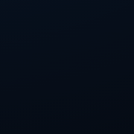
了找到适合